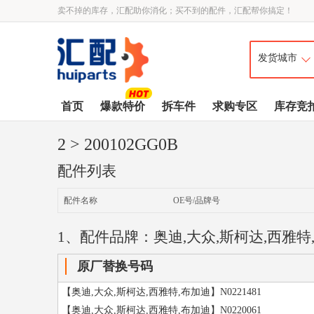
卖不掉的库存，汇配助你消化；买不到的配件，汇配帮你搞定！
首页
爆款特价
拆车件
求购专区
库存竞
2
> 200102GG0B
配件列表
配件名称
OE号/品牌号
1、配件品牌：奥迪,大众,斯柯达,西雅特
原厂替换号码
【奥迪,大众,斯柯达,西雅特,布加迪】N0221481
【奥迪,大众,斯柯达,西雅特,布加迪】N0220061