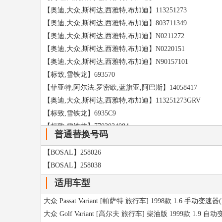
【奥迪,大众,斯柯达,西雅特,布加迪】113251273
【奥迪,大众,斯柯达,西雅特,布加迪】803711349
【奥迪,大众,斯柯达,西雅特,布加迪】N0211272
【奥迪,大众,斯柯达,西雅特,布加迪】N0220151
【奥迪,大众,斯柯达,西雅特,布加迪】N90157101
【标致,雪铁龙】693570
【菲亚特,阿尔法.罗密欧,蓝旗亚,阿巴斯】14058417
【奥迪,大众,斯柯达,西雅特,布加迪】113251273GRV
【标致,雪铁龙】6935C9
【标致,雪铁龙】7703034084
普通替换号码
【捷豹,路虎】FN106041J
【通用,别克,雪佛兰,凯迪拉克,悍马,欧宝,萨博】2064884
【BOSAL】258026
【捷豹,路虎】NH604041L
【BOSAL】258038
【沃尔沃】948645
适用车型
【沃尔沃】3291519
大众 Passat Variant [帕萨特 旅行车] 1998款 1.6 手动变速器
【斯巴鲁】902170017
大众 Golf Variant [高尔夫 旅行车] 柴油版 1999款 1.9 自动
【罗孚】NTC1966