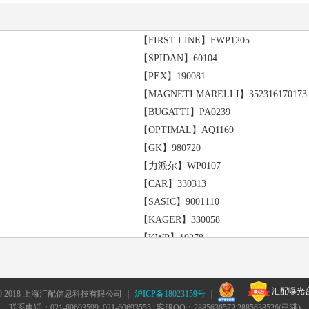
速器(MT)
大众 Golf Variant [高尔夫 旅行车] 柴油
大众 Jetta4 [捷达 四代] 1999款 2.0 手
奥迪 A6 1994款 2.3 手动变速器(MT)
【FIRST LINE】FWP1205
大众 Beetle [甲壳虫] BlackOrange舒
【SPIDAN】60104
大众 Golf Variant [高尔夫 旅行车] 90h
【PEX】190081
奥迪 A6 Avant 116hp 柴油版 1994款 2.
【MAGNETI MARELLI】352316170173
大众 Golf Variant [高尔夫 旅行车] 199
【BUGATTI】PA0239
奥迪 100 Avant 1991款 2.3 手动变速器(M
【OPTIMAL】AQ1169
奥迪 A6 116hp 柴油版 1994款 2.5 手动
【GK】980720
 手自一体变速器(AMT)
奥迪 A6 1994款 2.0 手自一体变速器(AM
【力派尔】WP0107
大众 捷达 CIF 都市春天基本版CNG两用燃料
【CAR】330313
9 自动变速器(AT)
大众 Golf 三门版 1998款 1.6 手动变速器
【SASIC】9001110
)
大众 Passat Variant VR6 [帕萨特 旅行
【KAGER】330058
大众 Passat B4 VR6 [帕萨特B4 VR6] 1
【KWP】10278
T)
大众 Golf Variant [高尔夫 旅行车] 90h
【KOLBENSCHMIDT】50005720
大众 帕萨特 领驭 豪华版 2007款 1.8 手
【BSG】BSG30500009
大众 捷达 GIF 新前卫 2008款 1.6 自动变
汇配曝光
【PATRON】PWP1044
© 2018 上海汇配信息科技有限公司 ｜
沪ICP备18023159号
｜
)
大众 捷达 GIF 豪华版 2004款 1.6 手动
联系电话：021-60693599 021-60693555 | 客服QQ：2885636572 2885638526(已满)