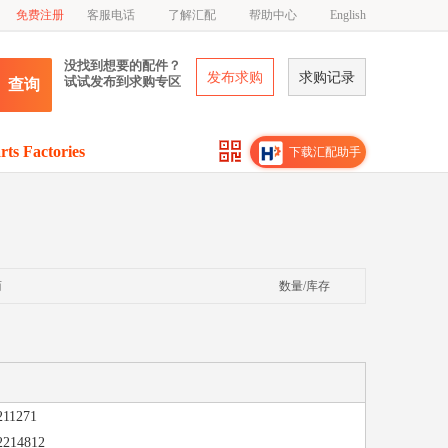
免费注册
客服电话
了解汇配
帮助中心
English
没找到想要的配件？
发布求购
求购记录
试试发布到求购专区
查询
rts Factories
下载汇配助手
商
数量/库存
1271
14812