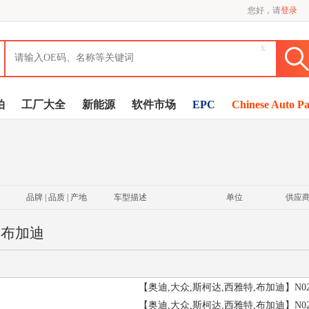
您好，请
登录
x
拍
工厂大全
新能源
软件市场
EPC
Chinese Auto Pa
品牌 | 品质 | 产地
车型描述
单位
供应
,布加迪
【奥迪,大众,斯柯达,西雅特,布加迪】N021
【奥迪,大众,斯柯达,西雅特,布加迪】N022