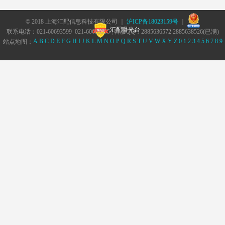
© 2018 上海汇配信息科技有限公司 ｜
沪ICP备18023159号
｜
汇配曝光台
联系电话：021-60693599 021-60693555 | 客服QQ：2885636572 2885638526(已满)
A
B
C
D
E
F
G
H
I
J
K
L
M
N
O
P
Q
R
S
T
U
V
W
X
Y
Z
0
1
2
3
4
5
6
7
8
9
站点地图：