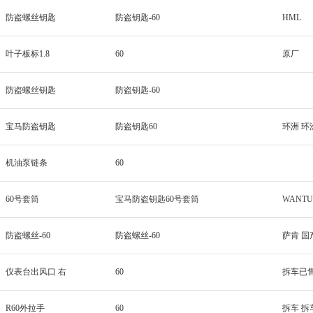
防盗螺丝钥匙
防盗钥匙-60
HML
叶子板标1.8
60
原厂
防盗螺丝钥匙
防盗钥匙-60
宝马防盗钥匙
防盗钥匙60
环洲 环
机油泵链条
60
60号套筒
宝马防盗钥匙60号套筒
WANT
防盗螺丝-60
防盗螺丝-60
萨肯 国
仪表台出风口 右
60
拆车已
R60外拉手
60
拆车 拆