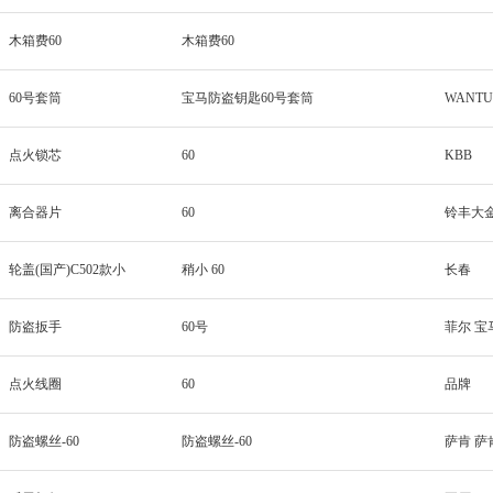
木箱费60
木箱费60
60号套筒
宝马防盗钥匙60号套筒
WANT
点火锁芯
60
KBB
离合器片
60
铃丰大
轮盖(国产)C502款小
稍小 60
长春
防盗扳手
60号
菲尔 宝
点火线圈
60
品牌
防盗螺丝-60
防盗螺丝-60
萨肯 萨