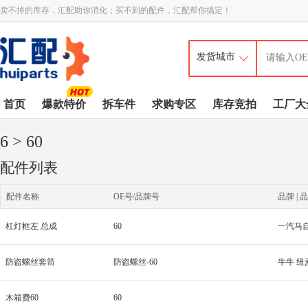
卖不掉的库存，汇配助你消化；买不到的配件，汇配帮你搞定！
首页
爆款特价
拆车件
求购专区
库存竞拍
工厂大
6
> 60
配件列表
配件名称
OE号/品牌号
品牌 | 品
杠灯框左 总成
60
一汽马
防盗螺丝套筒
防盗螺丝-60
牛牛 纽
木箱费60
60