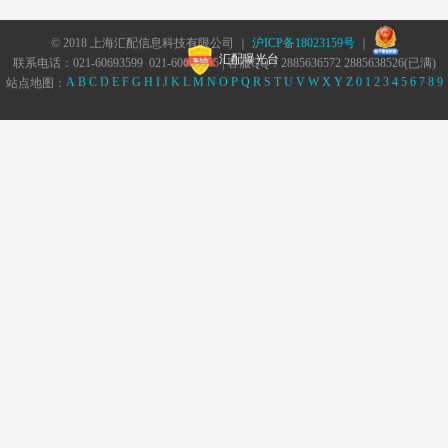
© 2018 上海汇配信息科技有限公司 ｜
沪ICP备18023159号
｜
汇配曝光台
联系电话：021-60693599 021-60693555 | 客服QQ：2885636572 2885638526(已满)
A
B
C
D
E
F
G
H
I
J
K
L
M
N
O
P
Q
R
S
T
U
V
W
X
Y
Z
0
1
2
3
4
5
6
7
8
9
站点地图：