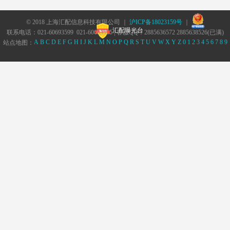
© 2018 上海汇配信息科技有限公司 ｜
沪ICP备18023159号
｜
汇配曝光台
联系电话：021-60693599 021-60693555 | 客服QQ：2885636572 2885638526(已满)
A
B
C
D
E
F
G
H
I
J
K
L
M
N
O
P
Q
R
S
T
U
V
W
X
Y
Z
0
1
2
3
4
5
6
7
8
9
站点地图：