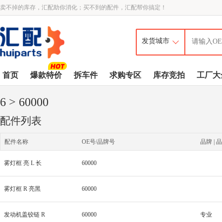
卖不掉的库存，汇配助你消化；买不到的配件，汇配帮你搞定！
首页
爆款特价
拆车件
求购专区
库存竞拍
工厂大
6
> 60000
配件列表
配件名称
OE号/品牌号
品牌 | 品
雾灯框 亮 L 长
60000
雾灯框 R 亮黑
60000
发动机盖铰链 R
60000
专业