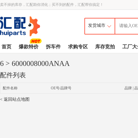
卖不掉的库存，汇配助你消化；买不到的配件，汇配帮你搞定！
首页
爆款特价
拆车件
求购专区
库存竞拍
工厂大
6
> 6000008000ANAA
配件列表
配件名称
OE号/品牌号
品牌 | 品
< 返回站点地图