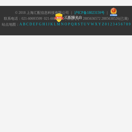
© 2018 上海汇配信息科技有限公司 ｜
沪ICP备18023159号
｜
汇配曝光台
联系电话：021-60693599 021-60693555 | 客服QQ：2885636572 2885638526(已满)
A
B
C
D
E
F
G
H
I
J
K
L
M
N
O
P
Q
R
S
T
U
V
W
X
Y
Z
0
1
2
3
4
5
6
7
8
9
站点地图：