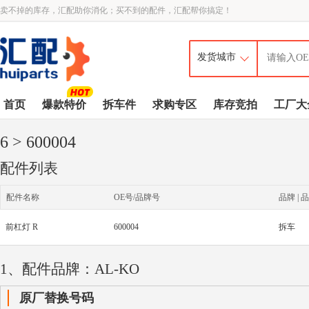
卖不掉的库存，汇配助你消化；买不到的配件，汇配帮你搞定！
首页
爆款特价
拆车件
求购专区
库存竞拍
工厂大
6
> 600004
配件列表
配件名称
OE号/品牌号
品牌 | 品
前杠灯 R
600004
拆车
1、配件品牌：AL-KO
原厂替换号码