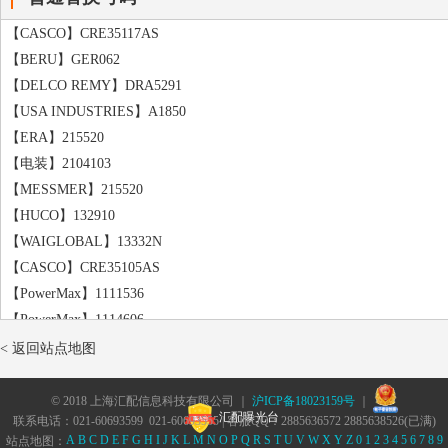
【ELSTOCK】282785
【HC-Cargo】140232
【CASCO】CRE35117AS
【FRIESEN】9090460
【BERU】GER062
【HC-Cargo】132934
【DELCO REMY】DRA5291
【PowerMax】81017635
【USA INDUSTRIES】A1850
【PowerMax】81114487
【ERA】215520
【PowerMax】89215203
【电装】2104103
【MESSMER】215520
【HUCO】132910
【WAIGLOBAL】13332N
【CASCO】CRE35105AS
【PowerMax】1111536
【PowerMax】1114606
【CASCO】CRC35116AS
< 返回站点地图
【ARTEC】59215203
【PowerMax】1017635
© 2018 上海汇配信息科技有限公司 ｜
沪ICP备18023159号
｜
汇配曝光台
联系电话：021-60693599 021-60693555 | 客服QQ：2885636572 2885638526(已满)
【PowerMax】81115613
A
B
C
D
E
F
G
H
I
J
K
L
M
N
O
P
Q
R
S
T
U
V
W
X
Y
Z
0
1
2
3
4
5
6
7
8
9
站点地图：