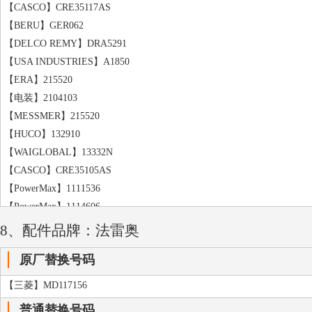
【CASCO】CRE35117AS
【BERU】GER062
【DELCO REMY】DRA5291
【USA INDUSTRIES】A1850
【ERA】215520
【电装】2104103
【MESSMER】215520
【HUCO】132910
【WAIGLOBAL】13332N
【CASCO】CRE35105AS
【PowerMax】1111536
【PowerMax】1114606
【CASCO】CRC35116AS
8、配件品牌：法雷奥
【ARTEC】59215203
原厂替换号码
【PowerMax】1017635
【PowerMax】81115613
【三菱】MD117156
【DA SILVA】A030777
普通替换号码