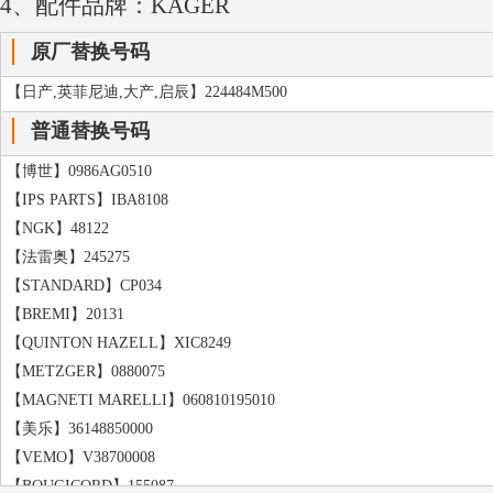
4、配件品牌：KAGER
【TURBOSHOET】1103265
原厂替换号码
【TURBOSHOET】1103263
【MOTAIR TURBOLADER】660064
【日产,英菲尼迪,大产,启辰】224484M500
【MOTAIR TURBOLADER】334745
普通替换号码
【WILMINK GROUP】WG1353473
【MOTAIR TURBOLADER】3722112
【博世】0986AG0510
【WILMINK GROUP】WG1146534
【IPS PARTS】IBA8108
【WILMINK GROUP】WG1308169
【NGK】48122
【法雷奥】245275
【STANDARD】CP034
【BREMI】20131
【QUINTON HAZELL】XIC8249
【METZGER】0880075
【MAGNETI MARELLI】060810195010
【美乐】36148850000
【VEMO】V38700008
【BOUGICORD】155087