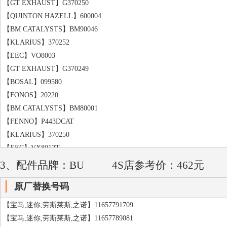
【GT EXHAUST】G370250
【QUINTON HAZELL】600004
【BM CATALYSTS】BM90046
【KLARIUS】370252
【EEC】VO8003
【GT EXHAUST】G370249
【BOSAL】099580
【FONOS】20220
【BM CATALYSTS】BM80001
【FENNO】P443DCAT
【KLARIUS】370250
【EEC】VX8012T
【GT EXHAUST】G370253
3、配件品牌：BU
4S店参考价：462元
【MAGNAFLOW】89237
原厂替换号码
【KLARIUS】311142
【MAGNAFLOW】K340
【宝马,迷你,劳斯莱斯,之诺】11657791709
【宝马,迷你,劳斯莱斯,之诺】11657789081