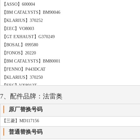
【ASSO】600004
【BM CATALYSTS】BM90046
【KLARIUS】370252
【EEC】VO8003
【GT EXHAUST】G370249
【BOSAL】099580
【FONOS】20220
【BM CATALYSTS】BM80001
【FENNO】P443DCAT
【KLARIUS】370250
【EEC】VX8012T
【GT EXHAUST】G370253
7、配件品牌：法雷奥
【MAGNAFLOW】89237
原厂替换号码
【KLARIUS】311142
【MAGNAFLOW】K340
【三菱】MD117156
普通替换号码