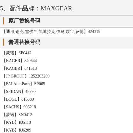
【FAE】80244
5、配件品牌：MAXGEAR
【NIPPARTS】J5361006
原厂替换号码
【SASIC】9206025
【STANDARD】CU1200
【通用,别克,雪佛兰,凯迪拉克,悍马,欧宝,萨博】424319
【HOFFER】8010406
普通替换号码
【TESLA】CL510
【ANGLI】15137
【蒙诺】SP0412
【MAXGEAR】130125
【KAGER】840644
【FISPA】8530188
【KAGER】841313
【HUCO】133858
【JP GROUP】1252203209
【JAPKO】78108
【FAI AutoParts】SP065
【WAIGLOBAL】CUF006
【SPIDAN】48790
【WAIGLOBAL】SC006
【BOGE】816380
【SACHS】996218
【蒙诺】SN0412
【KYB】RJ5110
【KYB】RJ6209