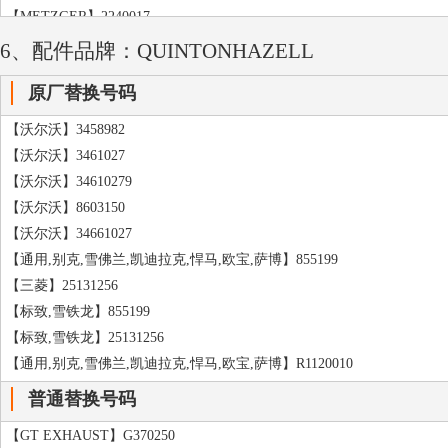
【METZGER】2240017
【TRISCAN】87502483
6、配件品牌：QUINTONHAZELL
【OPTIMAL】AF3362
原厂替换号码
【美乐】6147390018
【LESJOFORS】4263408
【沃尔沃】3458982
【LESJOFORS】5263408
【沃尔沃】3461027
【KILEN】260320
【沃尔沃】34610279
【KILEN】60320
【沃尔沃】8603150
【DIEDERICHS】9980084
【沃尔沃】34661027
【AUTOMEGA】3004240319
【通用,别克,雪佛兰,凯迪拉克,悍马,欧宝,萨博】855199
【CS GERMANY】14774418
【三菱】25131256
【KRAFT】4031600
【标致,雪铁龙】855199
【STELLOX】1022016SX
【标致,雪铁龙】25131256
【PROFIT】20100493
【通用,别克,雪佛兰,凯迪拉克,悍马,欧宝,萨博】R1120010
普通替换号码
【GT EXHAUST】G370250