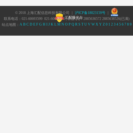
© 2018 上海汇配信息科技有限公司 ｜
沪ICP备18023159号
｜
汇配曝光台
联系电话：021-60693599 021-60693555 | 客服QQ：2885636572 2885638526(已满)
A
B
C
D
E
F
G
H
I
J
K
L
M
N
O
P
Q
R
S
T
U
V
W
X
Y
Z
0
1
2
3
4
5
6
7
8
9
站点地图：