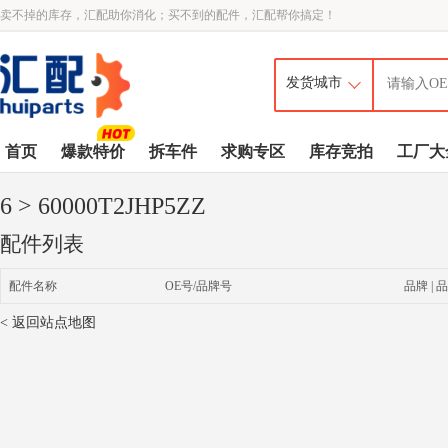
卖不掉的库存，汇配助你消化；买不到的配件，汇配帮你搞定！
首页
爆款特价
拆车件
求购专区
库存竞拍
工厂大
6
> 60000T2JHP5ZZ
配件列表
配件名称
OE号/品牌号
品牌 | 品
< 返回站点地图