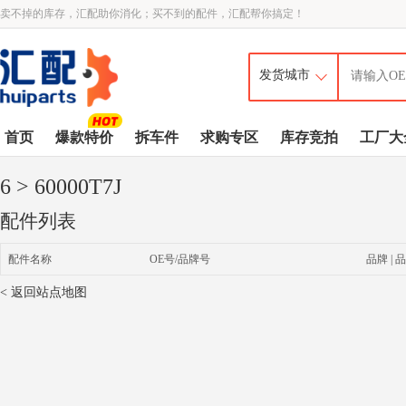
卖不掉的库存，汇配助你消化；买不到的配件，汇配帮你搞定！
首页
爆款特价
拆车件
求购专区
库存竞拍
工厂大
6
> 60000T7J
配件列表
配件名称
OE号/品牌号
品牌 | 品
< 返回站点地图