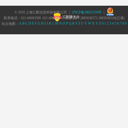
© 2018 上海汇配信息科技有限公司 ｜
沪ICP备18023159号
｜
汇配曝光台
联系电话：021-60693599 021-60693555 | 客服QQ：2885636572 2885638526(已满)
A
B
C
D
E
F
G
H
I
J
K
L
M
N
O
P
Q
R
S
T
U
V
W
X
Y
Z
0
1
2
3
4
5
6
7
8
9
站点地图：