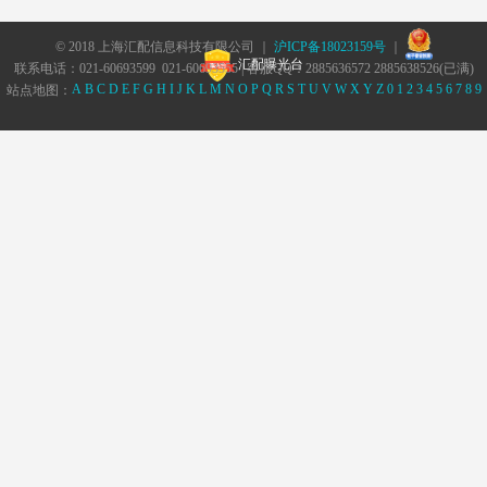
© 2018 上海汇配信息科技有限公司 ｜
沪ICP备18023159号
｜
汇配曝光台
联系电话：021-60693599 021-60693555 | 客服QQ：2885636572 2885638526(已满)
A
B
C
D
E
F
G
H
I
J
K
L
M
N
O
P
Q
R
S
T
U
V
W
X
Y
Z
0
1
2
3
4
5
6
7
8
9
站点地图：