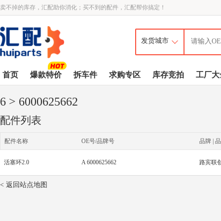
卖不掉的库存，汇配助你消化；买不到的配件，汇配帮你搞定！
首页
爆款特价
拆车件
求购专区
库存竞拍
工厂大
6
> 6000625662
配件列表
配件名称
OE号/品牌号
品牌 | 品
活塞环2.0
A 6000625662
路宾联
< 返回站点地图