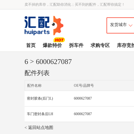
卖不掉的库存，汇配助你消化；买不到的配件，汇配帮你搞定！
首页
爆款特价
拆车件
求购专区
库存竞
6
> 6000627087
配件列表
配件名称
OE号/品牌号
密封胶条(后门L)
6000627087
车门密封条后LH
6000627087
< 返回站点地图