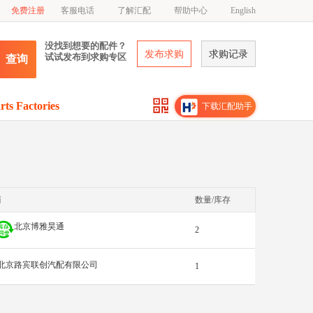
免费注册
客服电话
了解汇配
帮助中心
English
没找到想要的配件？
发布求购
求购记录
试试发布到求购专区
查询
rts Factories
下载汇配助手
商
数量/库存
北京博雅昊通
2
北京路宾联创汽配有限公司
1