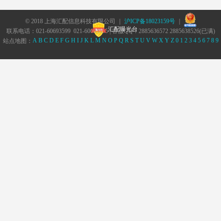
© 2018 上海汇配信息科技有限公司 ｜
沪ICP备18023159号
｜
汇配曝光台
联系电话：021-60693599 021-60693555 | 客服QQ：2885636572 2885638526(已满)
A
B
C
D
E
F
G
H
I
J
K
L
M
N
O
P
Q
R
S
T
U
V
W
X
Y
Z
0
1
2
3
4
5
6
7
8
9
站点地图：