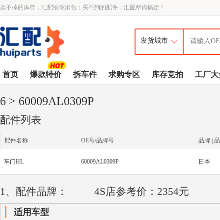
卖不掉的库存，汇配助你消化；买不到的配件，汇配帮你搞定！
首页
爆款特价
拆车件
求购专区
库存竞拍
工厂大
6
> 60009AL0309P
配件列表
配件名称
OE号/品牌号
品牌 | 品
车门HL
60009AL0309P
日本
1、配件品牌：
4S店参考价：2354元
适用车型