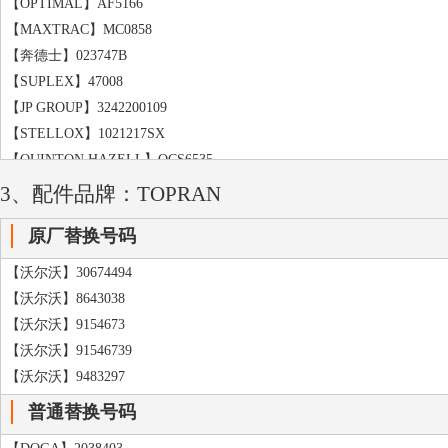
【OPTIMAL】AF5166
【MAXTRAC】MC0858
【奔德士】023747B
【SUPLEX】47008
【JP GROUP】3242200109
【STELLOX】1021217SX
【QUINTON HAZELL】QCS6535
【KYB】RC2133
3、配件品牌：TOPRAN
【ROC】CS3690
原厂替换号码
【HERTH+BUSS JAKOPARTS】J4400910
【TRISCAN】87502105
【沃尔沃】30674494
【LESJOFORS】4017708
【沃尔沃】8643038
【SBS】0630535001
【沃尔沃】9154673
【奔德士】023697B
【沃尔沃】91546739
【CS GERMANY】14870509
【沃尔沃】9483297
【ASAM】30491
普通替换号码