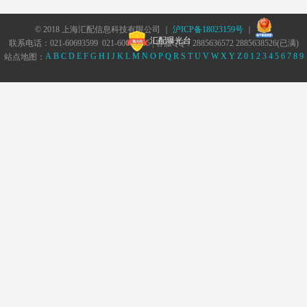
© 2018 上海汇配信息科技有限公司 ｜
沪ICP备18023159号
｜
汇配曝光台
联系电话：021-60693599 021-60693555 | 客服QQ：2885636572 2885638526(已满)
A
B
C
D
E
F
G
H
I
J
K
L
M
N
O
P
Q
R
S
T
U
V
W
X
Y
Z
0
1
2
3
4
5
6
7
8
9
站点地图：