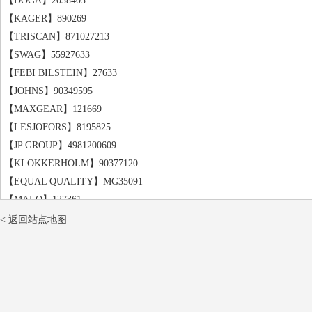
【DOGA】2038403
【KAGER】890269
【TRISCAN】871027213
【SWAG】55927633
【FEBI BILSTEIN】27633
【JOHNS】90349595
【MAXGEAR】121669
【LESJOFORS】8195825
【JP GROUP】4981200609
【KLOKKERHOLM】90377120
【EQUAL QUALITY】MG35091
【MALO】127361
【蒙诺】ML5685
< 返回站点地图
【LORO】10100291
【LORO】10100175
【QUINTON HAZELL】QTS128498
【METZGER】2110315
【STELLOX】1140248SX