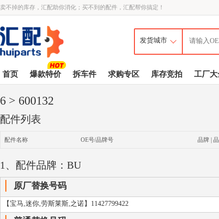
卖不掉的库存，汇配助你消化；买不到的配件，汇配帮你搞定！
首页
爆款特价
拆车件
求购专区
库存竞拍
工厂大
6
> 600132
配件列表
配件名称
OE号/品牌号
品牌 | 品
1、配件品牌：BU
原厂替换号码
【宝马,迷你,劳斯莱斯,之诺】11427799422