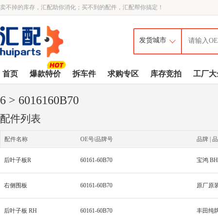
卖不掉的库存，汇配助你消化；买不到的配件，汇配帮你搞定！
首页
爆款特价
拆车件
求购专区
库存竞拍
工厂大
6
> 6016160B70
配件列表
配件名称
OE号/品牌号
品牌 | 品
后叶子板R
60161-60B70
宝鸿 BH
右侧围板
60161-60B70
原厂原装
后叶子板 RH
60161-60B70
丰田纯牌