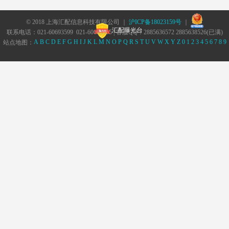
© 2018 上海汇配信息科技有限公司 ｜
沪ICP备18023159号
｜
汇配曝光台
联系电话：021-60693599 021-60693555 | 客服QQ：2885636572 2885638526(已满)
A
B
C
D
E
F
G
H
I
J
K
L
M
N
O
P
Q
R
S
T
U
V
W
X
Y
Z
0
1
2
3
4
5
6
7
8
9
站点地图：