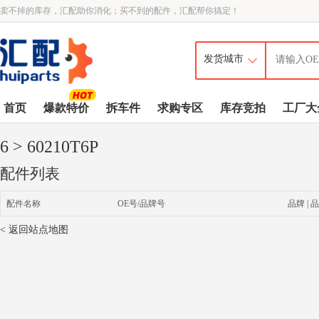
卖不掉的库存，汇配助你消化；买不到的配件，汇配帮你搞定！
首页
爆款特价
拆车件
求购专区
库存竞拍
工厂大
6
> 60210T6P
配件列表
配件名称
OE号/品牌号
品牌 | 品
< 返回站点地图