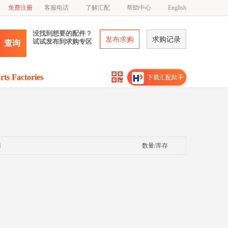
免费注册
客服电话
了解汇配
帮助中心
English
没找到想要的配件？
发布求购
求购记录
试试发布到求购专区
查询
rts Factories
下载汇配助手
商
数量/库存