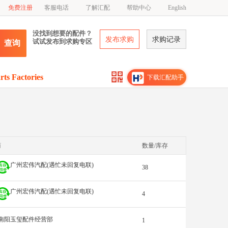
免费注册
客服电话
了解汇配
帮助中心
English
没找到想要的配件？
发布求购
求购记录
试试发布到求购专区
查询
rts Factories
下载汇配助手
商
数量/库存
广州宏伟汽配(遇忙未回复电联)
38
广州宏伟汽配(遇忙未回复电联)
4
南阳玉玺配件经营部
1