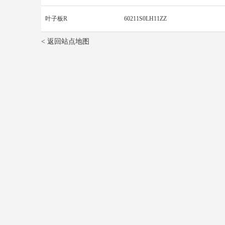
叶子板R
60211S0LH11ZZ
< 返回站点地图