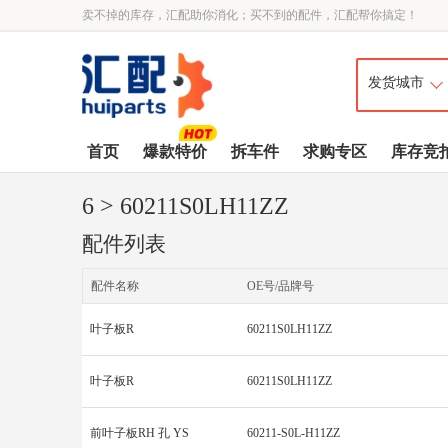
卖不掉的库存，汇配助你消化；买不到的配件，汇配帮你搞定！
首页
爆款特价
拆车件
求购专区
库存竞
6
> 60211S0LH11ZZ
配件列表
配件名称
OE号/品牌号
叶子板R
60211S0LH11ZZ
叶子板R
60211S0LH11ZZ
前叶子板RH 孔 YS
60211-S0L-H11ZZ