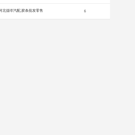
河北擷岑汽配,胶条批发零售
6