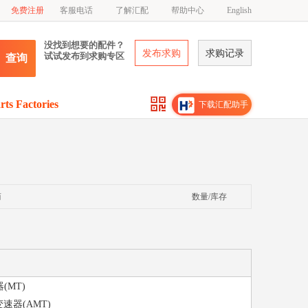
免费注册
客服电话
了解汇配
帮助中心
English
没找到想要的配件？
发布求购
求购记录
试试发布到求购专区
查询
rts Factories
下载汇配助手
商
数量/库存
(MT)
变速器(AMT)