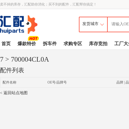
卖不掉的库存，汇配助你消化；买不到的配件，汇配帮你搞定！
首页
爆款特价
拆车件
求购专区
库存竞拍
工厂大
7
> 700004CL0A
配件列表
配件名称
OE号/品牌号
品牌 | 品
< 返回站点地图