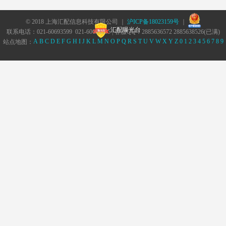
© 2018 上海汇配信息科技有限公司 ｜
沪ICP备18023159号
｜
汇配曝光台
联系电话：021-60693599 021-60693555 | 客服QQ：2885636572 2885638526(已满)
A
B
C
D
E
F
G
H
I
J
K
L
M
N
O
P
Q
R
S
T
U
V
W
X
Y
Z
0
1
2
3
4
5
6
7
8
9
站点地图：