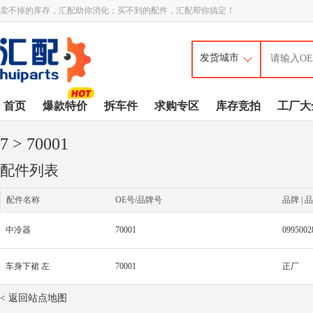
卖不掉的库存，汇配助你消化；买不到的配件，汇配帮你搞定！
首页
爆款特价
拆车件
求购专区
库存竞拍
工厂大
7
> 70001
配件列表
配件名称
OE号/品牌号
品牌 | 品
中冷器
70001
09950
车身下裙 左
70001
正厂
< 返回站点地图