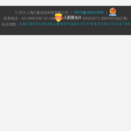
© 2018 上海汇配信息科技有限公司 ｜
沪ICP备18023159号
｜
汇配曝光台
联系电话：021-60693599 021-60693555 | 客服QQ：2885636572 2885638526(已满)
A
B
C
D
E
F
G
H
I
J
K
L
M
N
O
P
Q
R
S
T
U
V
W
X
Y
Z
0
1
2
3
4
5
6
7
8
9
站点地图：