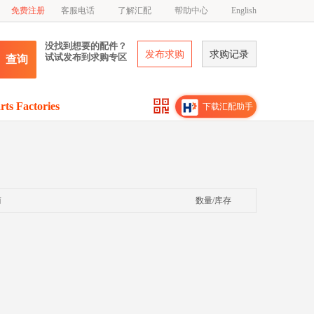
免费注册
客服电话
了解汇配
帮助中心
English
没找到想要的配件？
发布求购
求购记录
试试发布到求购专区
查询
rts Factories
下载汇配助手
商
数量/库存