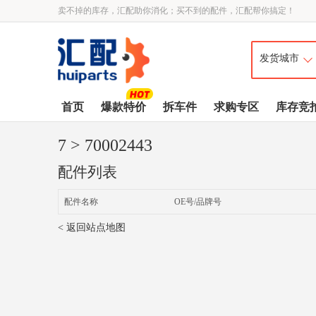
卖不掉的库存，汇配助你消化；买不到的配件，汇配帮你搞定！
首页
爆款特价
拆车件
求购专区
库存竞
7
> 70002443
配件列表
配件名称
OE号/品牌号
< 返回站点地图