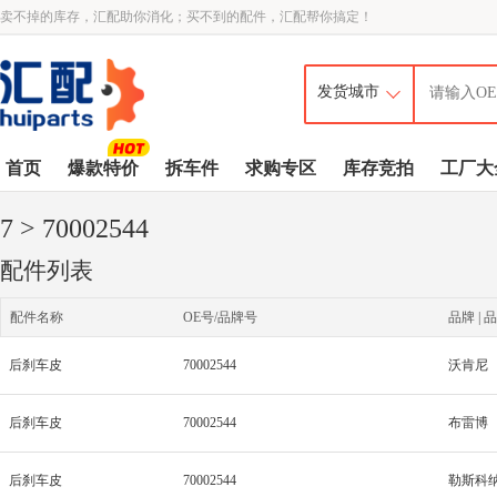
卖不掉的库存，汇配助你消化；买不到的配件，汇配帮你搞定！
首页
爆款特价
拆车件
求购专区
库存竞拍
工厂大
7
> 70002544
配件列表
配件名称
OE号/品牌号
品牌 | 品
后刹车皮
70002544
沃肯尼
后刹车皮
70002544
布雷博
后刹车皮
70002544
勒斯科