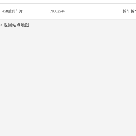
458后刹车片
70002544
拆车 拆
< 返回站点地图