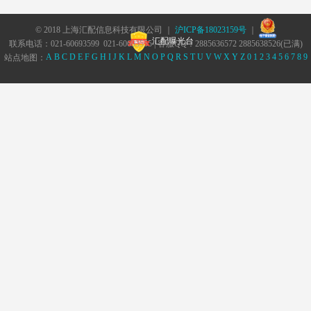
© 2018 上海汇配信息科技有限公司 ｜
沪ICP备18023159号
｜
汇配曝光台
联系电话：021-60693599 021-60693555 | 客服QQ：2885636572 2885638526(已满)
A
B
C
D
E
F
G
H
I
J
K
L
M
N
O
P
Q
R
S
T
U
V
W
X
Y
Z
0
1
2
3
4
5
6
7
8
9
站点地图：