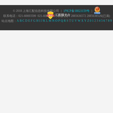
© 2018 上海汇配信息科技有限公司 ｜
沪ICP备18023159号
｜
汇配曝光台
联系电话：021-60693599 021-60693555 | 客服QQ：2885636572 2885638526(已满)
A
B
C
D
E
F
G
H
I
J
K
L
M
N
O
P
Q
R
S
T
U
V
W
X
Y
Z
0
1
2
3
4
5
6
7
8
9
站点地图：