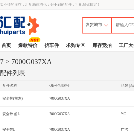
卖不掉的库存，汇配助你消化；买不到的配件，汇配帮你搞定！
首页
爆款特价
拆车件
求购专区
库存竞拍
工厂大
7
> 7000G037XA
配件列表
配件名称
OE号/品牌号
品牌 | 品
安全带(前左)
7000G037XA
安全带 前L
7000G037XA
YC
安全带L
7000G037XA
广汽