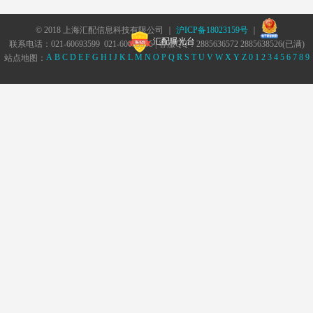
© 2018 上海汇配信息科技有限公司 ｜
沪ICP备18023159号
｜
汇配曝光台
联系电话：021-60693599 021-60693555 | 客服QQ：2885636572 2885638526(已满)
A
B
C
D
E
F
G
H
I
J
K
L
M
N
O
P
Q
R
S
T
U
V
W
X
Y
Z
0
1
2
3
4
5
6
7
8
9
站点地图：