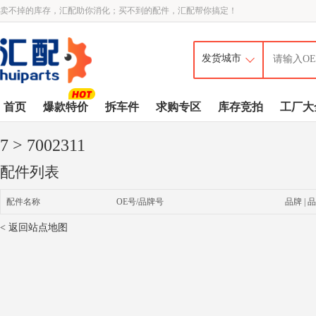
卖不掉的库存，汇配助你消化；买不到的配件，汇配帮你搞定！
首页
爆款特价
拆车件
求购专区
库存竞拍
工厂大
7
> 7002311
配件列表
配件名称
OE号/品牌号
品牌 | 品
< 返回站点地图