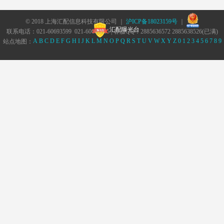
© 2018 上海汇配信息科技有限公司 ｜
沪ICP备18023159号
｜
汇配曝光台
联系电话：021-60693599 021-60693555 | 客服QQ：2885636572 2885638526(已满)
A
B
C
D
E
F
G
H
I
J
K
L
M
N
O
P
Q
R
S
T
U
V
W
X
Y
Z
0
1
2
3
4
5
6
7
8
9
站点地图：