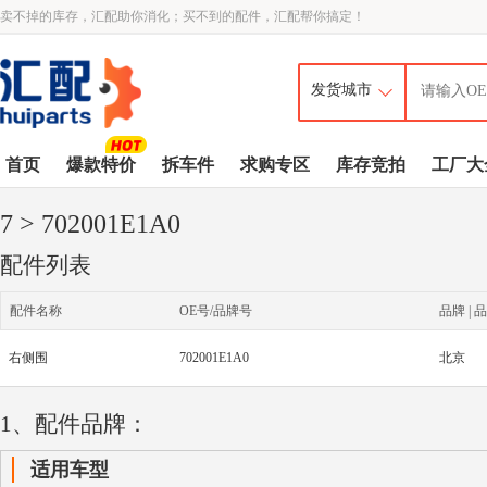
卖不掉的库存，汇配助你消化；买不到的配件，汇配帮你搞定！
首页
爆款特价
拆车件
求购专区
库存竞拍
工厂大
7
> 702001E1A0
配件列表
配件名称
OE号/品牌号
品牌 | 品
右侧围
702001E1A0
北京
1、配件品牌：
适用车型