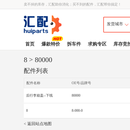
卖不掉的库存，汇配助你消化；买不到的配件，汇配帮你搞定！
首页
爆款特价
拆车件
求购专区
库存竞
8
> 80000
配件列表
配件名称
OE号/品牌号
后行李箱盖--下线
80000
8
8-000-0
< 返回站点地图