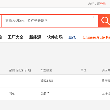
您好，请
登录
x
拍
工厂大全
新能源
软件市场
EPC
Chinese Auto Pa
品牌 | 品质 | 产地
车型描述
单位
供应
观致3.3箱
重庆
其他
名爵-7
上海