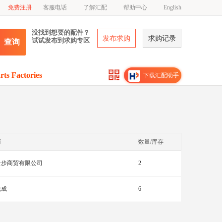
免费注册
客服电话
了解汇配
帮助中心
English
没找到想要的配件？
发布求购
求购记录
试试发布到求购专区
查询
rts Factories
下载汇配助手
商
数量/库存
云步商贸有限公司
2
悦成
6