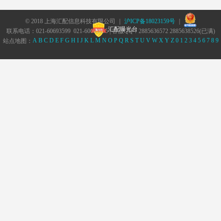
© 2018 上海汇配信息科技有限公司 ｜
沪ICP备18023159号
｜
汇配曝光台
联系电话：021-60693599 021-60693555 | 客服QQ：2885636572 2885638526(已满)
A
B
C
D
E
F
G
H
I
J
K
L
M
N
O
P
Q
R
S
T
U
V
W
X
Y
Z
0
1
2
3
4
5
6
7
8
9
站点地图：