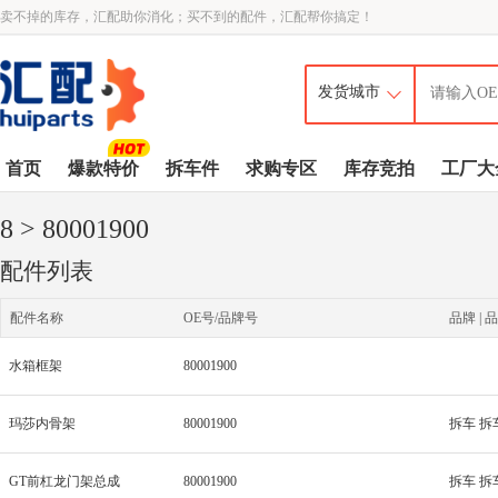
卖不掉的库存，汇配助你消化；买不到的配件，汇配帮你搞定！
首页
爆款特价
拆车件
求购专区
库存竞拍
工厂大
8
> 80001900
配件列表
配件名称
OE号/品牌号
品牌 | 品
水箱框架
80001900
玛莎内骨架
80001900
拆车 拆
GT前杠龙门架总成
80001900
拆车 拆