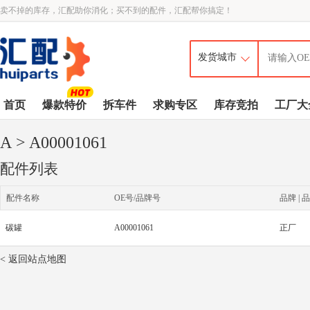
卖不掉的库存，汇配助你消化；买不到的配件，汇配帮你搞定！
首页
爆款特价
拆车件
求购专区
库存竞拍
工厂大
A
> A00001061
配件列表
配件名称
OE号/品牌号
品牌 | 品
碳罐
A00001061
正厂
< 返回站点地图