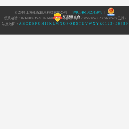
© 2018 上海汇配信息科技有限公司 ｜
沪ICP备18023159号
｜
汇配曝光台
联系电话：021-60693599 021-60693555 | 客服QQ：2885636572 2885638526(已满)
A
B
C
D
E
F
G
H
I
J
K
L
M
N
O
P
Q
R
S
T
U
V
W
X
Y
Z
0
1
2
3
4
5
6
7
8
9
站点地图：