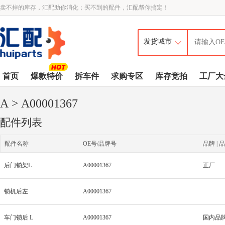
卖不掉的库存，汇配助你消化；买不到的配件，汇配帮你搞定！
首页
爆款特价
拆车件
求购专区
库存竞拍
工厂大
A
> A00001367
配件列表
配件名称
OE号/品牌号
品牌 | 品
后门锁架L
A00001367
正厂
锁机后左
A00001367
车门锁后 L
A00001367
国内品