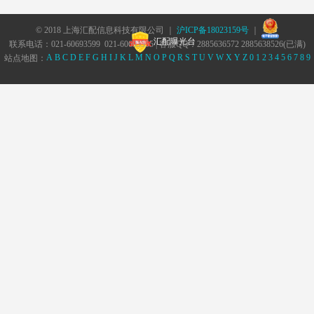
© 2018 上海汇配信息科技有限公司 ｜
沪ICP备18023159号
｜
汇配曝光台
联系电话：021-60693599 021-60693555 | 客服QQ：2885636572 2885638526(已满)
A
B
C
D
E
F
G
H
I
J
K
L
M
N
O
P
Q
R
S
T
U
V
W
X
Y
Z
0
1
2
3
4
5
6
7
8
9
站点地图：