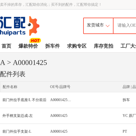
卖不掉的库存，汇配助你消化；买不到的配件，汇配帮你搞定！
首页
爆款特价
拆车件
求购专区
库存竞拍
工厂大
A
> A00001425
配件列表
配件名称
OE号/品牌号
品牌 | 品
前门外拉手底座/L 不分前后
A00001425....
拆车
外手柄支架总成-左
A00001425
YC 原厂
前门外拉手支架-L
A00001425
PT