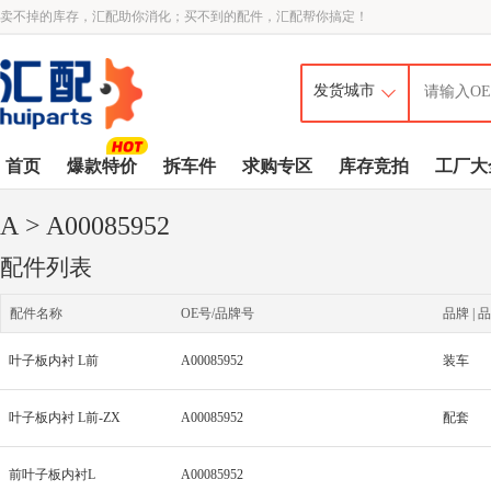
卖不掉的库存，汇配助你消化；买不到的配件，汇配帮你搞定！
首页
爆款特价
拆车件
求购专区
库存竞拍
工厂大
A
> A00085952
配件列表
配件名称
OE号/品牌号
品牌 | 品
叶子板内衬 L前
A00085952
装车
叶子板内衬 L前-ZX
A00085952
配套
前叶子板内衬L
A00085952