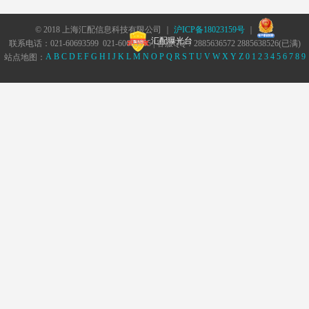
© 2018 上海汇配信息科技有限公司 ｜
沪ICP备18023159号
｜
汇配曝光台
联系电话：021-60693599 021-60693555 | 客服QQ：2885636572 2885638526(已满)
A
B
C
D
E
F
G
H
I
J
K
L
M
N
O
P
Q
R
S
T
U
V
W
X
Y
Z
0
1
2
3
4
5
6
7
8
9
站点地图：