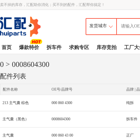
卖不掉的库存，汇配助你消化；买不到的配件，汇配帮你搞定！
首页
爆款特价
拆车件
求购专区
库存竞拍
工厂大
0
> 0008604300
配件列表
配件名称
OE号/品牌号
品牌 | 品
213 主气囊 棕色
000 860 4300
纯拆
主气囊（黑色）
0008604300
拆车件
主气囊
000 860 43 00
正厂