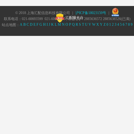
© 2018 上海汇配信息科技有限公司 ｜
沪ICP备18023159号
｜
汇配曝光台
联系电话：021-60693599 021-60693555 | 客服QQ：2885636572 2885638526(已满)
A
B
C
D
E
F
G
H
I
J
K
L
M
N
O
P
Q
R
S
T
U
V
W
X
Y
Z
0
1
2
3
4
5
6
7
8
9
站点地图：