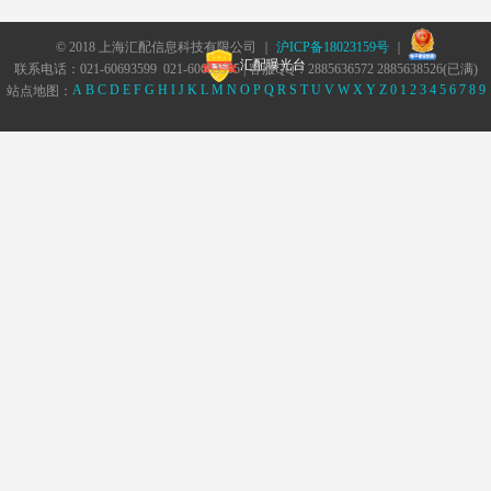
© 2018 上海汇配信息科技有限公司 ｜
沪ICP备18023159号
｜
汇配曝光台
联系电话：021-60693599 021-60693555 | 客服QQ：2885636572 2885638526(已满)
A
B
C
D
E
F
G
H
I
J
K
L
M
N
O
P
Q
R
S
T
U
V
W
X
Y
Z
0
1
2
3
4
5
6
7
8
9
站点地图：