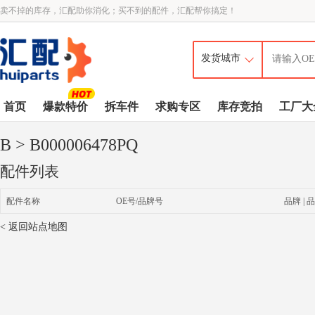
卖不掉的库存，汇配助你消化；买不到的配件，汇配帮你搞定！
首页
爆款特价
拆车件
求购专区
库存竞拍
工厂大
B
> B000006478PQ
配件列表
配件名称
OE号/品牌号
品牌 | 品
< 返回站点地图