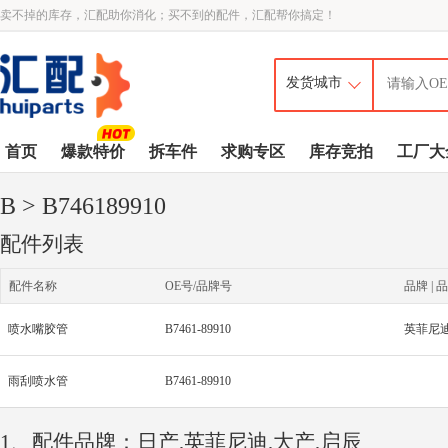
卖不掉的库存，汇配助你消化；买不到的配件，汇配帮你搞定！
首页
爆款特价
拆车件
求购专区
库存竞拍
工厂大
B
> B746189910
配件列表
配件名称
OE号/品牌号
品牌 | 品
喷水嘴胶管
B7461-89910
英菲尼
雨刮喷水管
B7461-89910
1、配件品牌：日产,英菲尼迪,大产,启辰