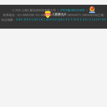
英菲尼迪(进口) QX 2013款 5.6L 手自一体变速器(AMT)
英菲尼迪(进口) QX50 优雅版 2013款 2.5L 手自一体变速器(AMT)
© 2018 上海汇配信息科技有限公司 ｜
沪ICP备18023159号
｜
汇配曝光台
联系电话：021-60693599 021-60693555 | 客服QQ：2885636572 2885638526(已满)
英菲尼迪(进口) QX50 优雅版 2013款 2.5L 手自一体变速器(AMT)
A
B
C
D
E
F
G
H
I
J
K
L
M
N
O
P
Q
R
S
T
U
V
W
X
Y
Z
0
1
2
3
4
5
6
7
8
9
站点地图：
英菲尼迪(进口) QX50 2013款 3.7L 手自一体变速器(AMT)
郑州日产 纳瓦拉 标准版 2017款 2.5L 手动变速器(MT)
郑州日产 纳瓦拉 旗舰版 2017款 2.5L 手动变速器(MT)
郑州日产 纳瓦拉 豪华版 2017款 2.5L 自动变速器(AT)