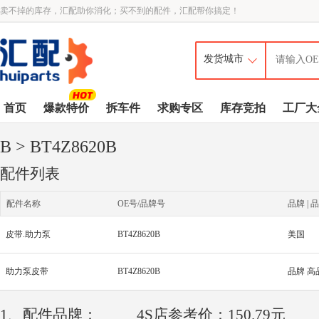
卖不掉的库存，汇配助你消化；买不到的配件，汇配帮你搞定！
首页
爆款特价
拆车件
求购专区
库存竞拍
工厂大
B
> BT4Z8620B
配件列表
配件名称
OE号/品牌号
品牌 | 品
皮带.助力泵
BT4Z8620B
美国
助力泵皮带
BT4Z8620B
品牌 高
1、配件品牌：
4S店参考价：150.79元