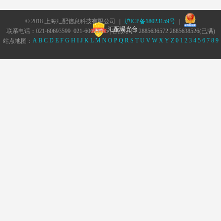
© 2018 上海汇配信息科技有限公司 ｜
沪ICP备18023159号
｜
汇配曝光台
联系电话：021-60693599 021-60693555 | 客服QQ：2885636572 2885638526(已满)
A
B
C
D
E
F
G
H
I
J
K
L
M
N
O
P
Q
R
S
T
U
V
W
X
Y
Z
0
1
2
3
4
5
6
7
8
9
站点地图：