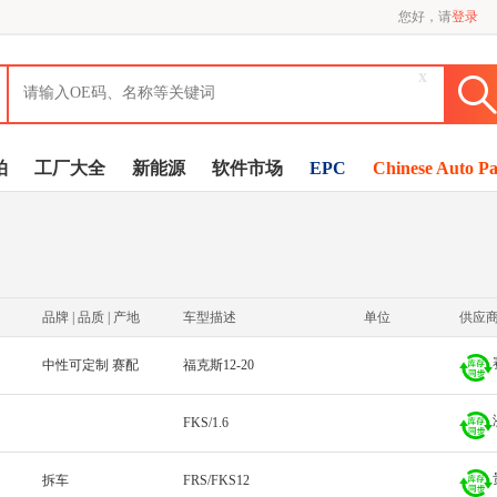
您好，请
登录
x
拍
工厂大全
新能源
软件市场
EPC
Chinese Auto Pa
品牌 | 品质 | 产地
车型描述
单位
供应
中性可定制 赛配
福克斯12-20
FKS/1.6
拆车
FRS/FKS12