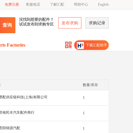
免费注册
客服电话
了解汇配
帮助中心
English
没找到想要的配件？
发布求购
求购记录
试试发布到求购专区
查询
rts Factories
下载汇配助手
商
数量/库存
赛配供应链科技(上海)有限公司
1
济南民丰汽车配件商行
1
贵阳锦源汽配
1