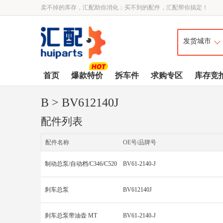
卖不掉的库存，汇配助你消化；买不到的配件，汇配帮你搞定！
首页
爆款特价
拆车件
求购专区
库存竞
B
> BV612140J
配件列表
配件名称
OE号/品牌号
制动总泵/自动档/C346/C520
BV61-2140-J
刹车总泵
BV612140J
刹车总泵带油壶 MT
BV61-2140-J