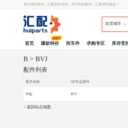
卖不掉的库存，汇配助你消化；买不到的配件，汇配帮你搞定！
首页
爆款特价
拆车件
求购专区
库存竞
B
> BVJ
配件列表
配件名称
OE号/品牌号
中缸
BVJ
< 返回站点地图