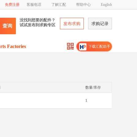
免费注册
客服电话
了解汇配
帮助中心
English
没找到想要的配件？
发布求购
求购记录
试试发布到求购专区
查询
rts Factories
下载汇配助手
商
数量/库存
1