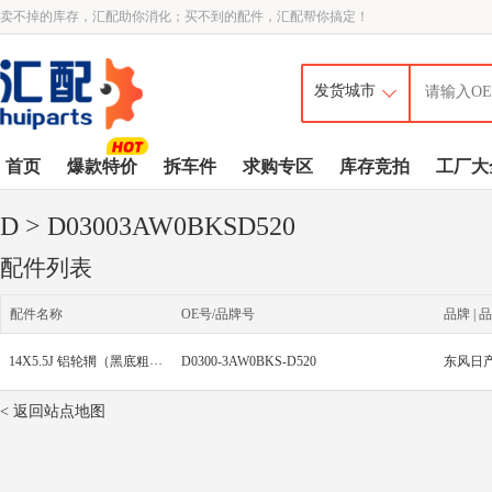
卖不掉的库存，汇配助你消化；买不到的配件，汇配帮你搞定！
首页
爆款特价
拆车件
求购专区
库存竞拍
工厂大
D
> D03003AW0BKSD520
配件列表
配件名称
OE号/品牌号
品牌 | 品
14X5.5J 铝轮辋（黑底粗闪银，含饰盖）
D0300-3AW0BKS-D520
东风日产
< 返回站点地图