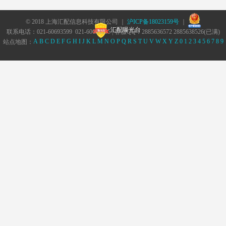
© 2018 上海汇配信息科技有限公司 ｜
沪ICP备18023159号
｜
汇配曝光台
联系电话：021-60693599 021-60693555 | 客服QQ：2885636572 2885638526(已满)
A
B
C
D
E
F
G
H
I
J
K
L
M
N
O
P
Q
R
S
T
U
V
W
X
Y
Z
0
1
2
3
4
5
6
7
8
9
站点地图：