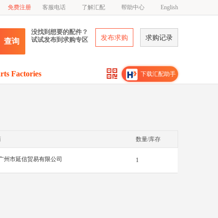
免费注册
客服电话
了解汇配
帮助中心
English
没找到想要的配件？
发布求购
求购记录
试试发布到求购专区
查询
rts Factories
下载汇配助手
商
数量/库存
广州市延信贸易有限公司
1