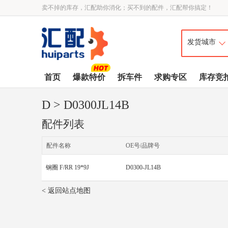
卖不掉的库存，汇配助你消化；买不到的配件，汇配帮你搞定！
首页
爆款特价
拆车件
求购专区
库存竞
D
> D0300JL14B
配件列表
配件名称
OE号/品牌号
钢圈 F/RR 19*9J
D0300-JL14B
< 返回站点地图