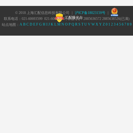
© 2018 上海汇配信息科技有限公司 ｜
沪ICP备18023159号
｜
汇配曝光台
联系电话：021-60693599 021-60693555 | 客服QQ：2885636572 2885638526(已满)
A
B
C
D
E
F
G
H
I
J
K
L
M
N
O
P
Q
R
S
T
U
V
W
X
Y
Z
0
1
2
3
4
5
6
7
8
9
站点地图：