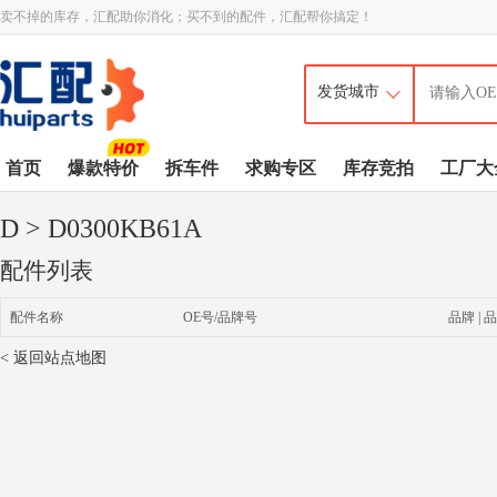
卖不掉的库存，汇配助你消化；买不到的配件，汇配帮你搞定！
首页
爆款特价
拆车件
求购专区
库存竞拍
工厂大
D
> D0300KB61A
配件列表
配件名称
OE号/品牌号
品牌 | 品
< 返回站点地图