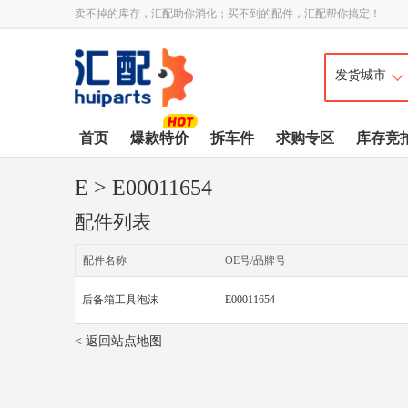
卖不掉的库存，汇配助你消化；买不到的配件，汇配帮你搞定！
首页
爆款特价
拆车件
求购专区
库存竞
E
> E00011654
配件列表
配件名称
OE号/品牌号
后备箱工具泡沫
E00011654
< 返回站点地图