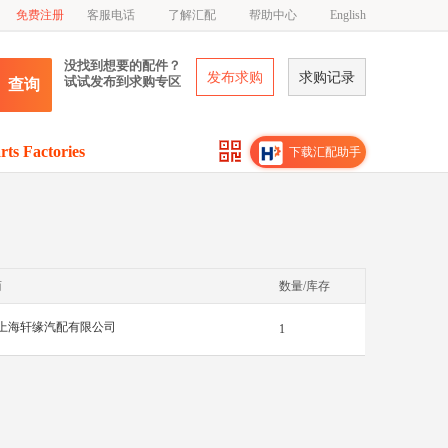
免费注册
客服电话
了解汇配
帮助中心
English
没找到想要的配件？
发布求购
求购记录
试试发布到求购专区
查询
rts Factories
下载汇配助手
商
数量/库存
上海轩缘汽配有限公司
1