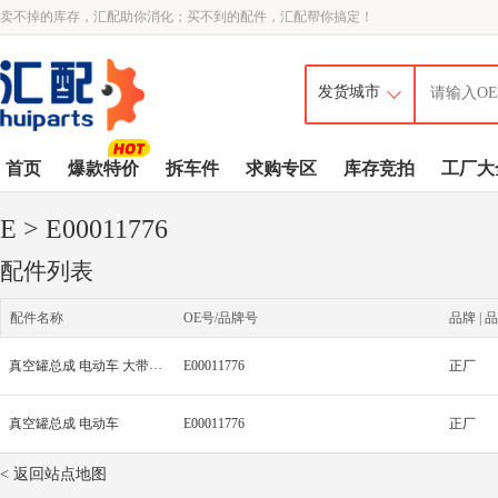
卖不掉的库存，汇配助你消化；买不到的配件，汇配帮你搞定！
首页
爆款特价
拆车件
求购专区
库存竞拍
工厂大
E
> E00011776
配件列表
配件名称
OE号/品牌号
品牌 | 品
真空罐总成 电动车 大带支架
E00011776
正厂
真空罐总成 电动车
E00011776
正厂
< 返回站点地图