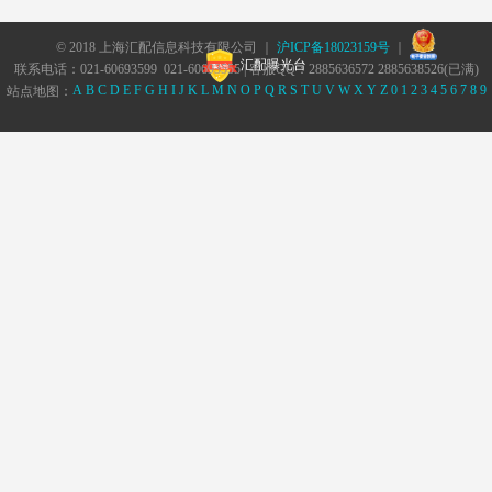
© 2018 上海汇配信息科技有限公司 ｜
沪ICP备18023159号
｜
汇配曝光台
联系电话：021-60693599 021-60693555 | 客服QQ：2885636572 2885638526(已满)
A
B
C
D
E
F
G
H
I
J
K
L
M
N
O
P
Q
R
S
T
U
V
W
X
Y
Z
0
1
2
3
4
5
6
7
8
9
站点地图：