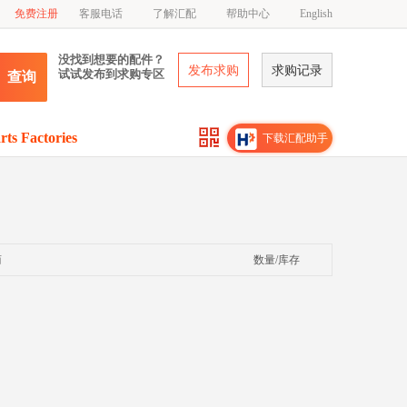
免费注册
客服电话
了解汇配
帮助中心
English
没找到想要的配件？
发布求购
求购记录
试试发布到求购专区
查询
rts Factories
下载汇配助手
商
数量/库存