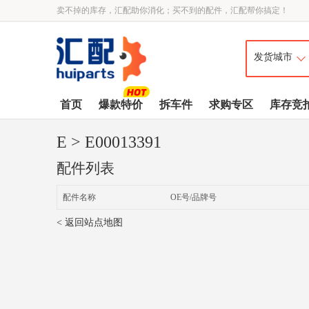
卖不掉的库存，汇配助你消化；买不到的配件，汇配帮你搞定！
首页
爆款特价
拆车件
求购专区
库存竞
E
> E00013391
配件列表
配件名称
OE号/品牌号
< 返回站点地图