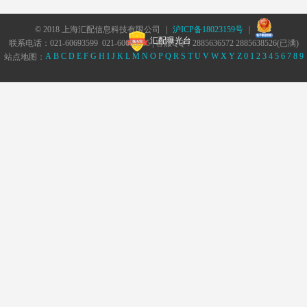
© 2018 上海汇配信息科技有限公司 ｜
沪ICP备18023159号
｜
汇配曝光台
联系电话：021-60693599 021-60693555 | 客服QQ：2885636572 2885638526(已满)
A
B
C
D
E
F
G
H
I
J
K
L
M
N
O
P
Q
R
S
T
U
V
W
X
Y
Z
0
1
2
3
4
5
6
7
8
9
站点地图：