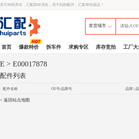
卖不掉的库存，汇配助你消化；买不到的配件，汇配帮你搞定！
首页
爆款特价
拆车件
求购专区
库存竞拍
工厂大
E
> E00017878
配件列表
配件名称
OE号/品牌号
品牌 | 品
< 返回站点地图