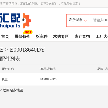
卖不掉的库存，汇配助你消化；买不到的配件，汇配帮你搞定！
首页
爆款特价
拆车件
求购专区
库存竞拍
工厂大
E
> E00018640DY
配件列表
配件名称
OE号/品牌号
品牌 | 品
机盖
E00018640DY
< 返回站点地图