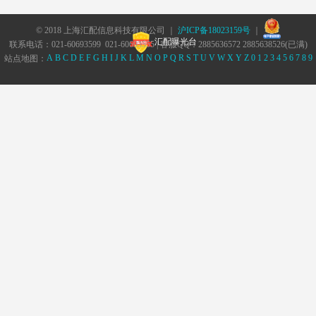
© 2018 上海汇配信息科技有限公司 ｜
沪ICP备18023159号
｜
汇配曝光台
联系电话：021-60693599 021-60693555 | 客服QQ：2885636572 2885638526(已满)
A
B
C
D
E
F
G
H
I
J
K
L
M
N
O
P
Q
R
S
T
U
V
W
X
Y
Z
0
1
2
3
4
5
6
7
8
9
站点地图：