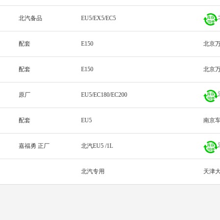
北汽备品
EU5/EX5/EC5
配套
E150
北京
配套
E150
北京
原厂
EU5/EC180/EC200
配套
EU5
南京
嘉福勇 正厂
北汽EU5 /1L
北汽专用
天津