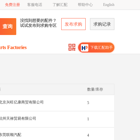
免费注册
客服电话
了解汇配
帮助中心
English
没找到想要的配件？
发布求购
求购记录
试试发布到求购专区
查询
rts Factories
下载汇配助手
商
数量/库存
北京兴旺亿康商贸有限公司
5
杭州天禄贸易有限公司
1
东莞联顺汽配
4