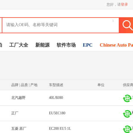
您好，请
登录
x
拍
工厂大全
新能源
软件市场
EPC
Chinese Auto Pa
品牌 | 品质 | 产地
车型描述
单位
供应
北汽越野
40L/BJ80
正厂
EU5EC180
五菱 原厂
EC200 EU5 1L