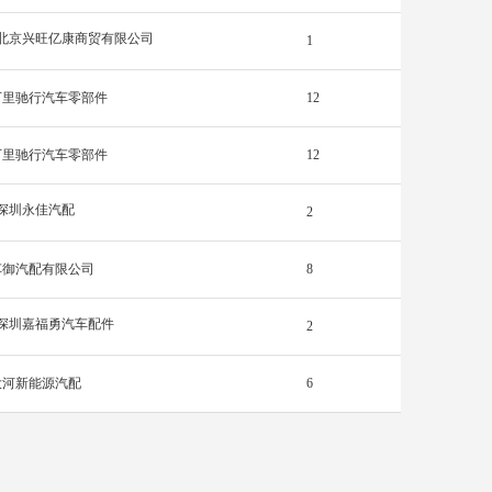
北京兴旺亿康商贸有限公司
1
万里驰行汽车零部件
12
万里驰行汽车零部件
12
深圳永佳汽配
2
车御汽配有限公司
8
深圳嘉福勇汽车配件
2
大河新能源汽配
6