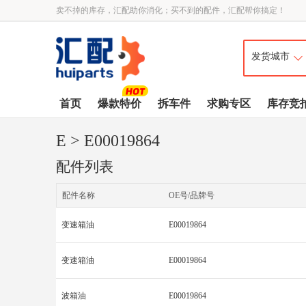
卖不掉的库存，汇配助你消化；买不到的配件，汇配帮你搞定！
首页
爆款特价
拆车件
求购专区
库存竞
E
> E00019864
配件列表
配件名称
OE号/品牌号
变速箱油
E00019864
变速箱油
E00019864
波箱油
E00019864