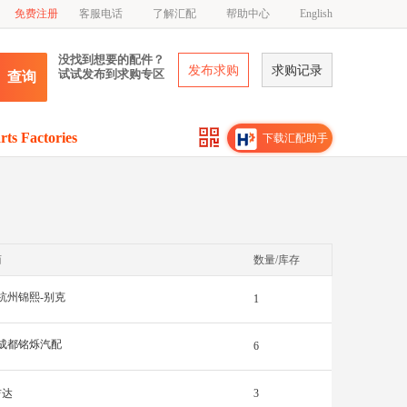
免费注册
客服电话
了解汇配
帮助中心
English
没找到想要的配件？
发布求购
求购记录
试试发布到求购专区
查询
rts Factories
下载汇配助手
商
数量/库存
杭州锦熙-别克
1
成都铭烁汽配
6
吉达
3