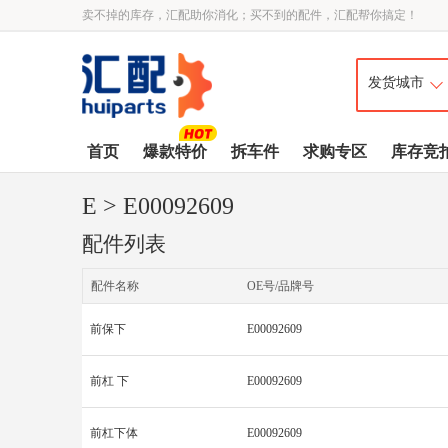
卖不掉的库存，汇配助你消化；买不到的配件，汇配帮你搞定！
首页
爆款特价
拆车件
求购专区
库存竞
E
> E00092609
配件列表
配件名称
OE号/品牌号
前保下
E00092609
前杠 下
E00092609
前杠下体
E00092609