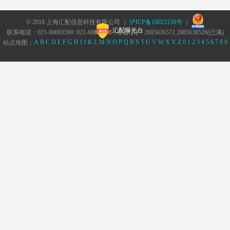
© 2018 上海汇配信息科技有限公司 ｜
沪ICP备18023159号
｜
汇配曝光台
联系电话：021-60693599 021-60693555 | 客服QQ：2885636572 2885638526(已满)
A
B
C
D
E
F
G
H
I
J
K
L
M
N
O
P
Q
R
S
T
U
V
W
X
Y
Z
0
1
2
3
4
5
6
7
8
9
站点地图：