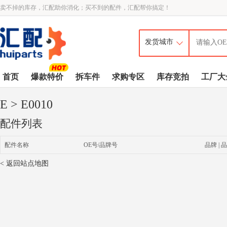
卖不掉的库存，汇配助你消化；买不到的配件，汇配帮你搞定！
首页
爆款特价
拆车件
求购专区
库存竞拍
工厂大
E
> E0010
配件列表
配件名称
OE号/品牌号
品牌 | 品
< 返回站点地图