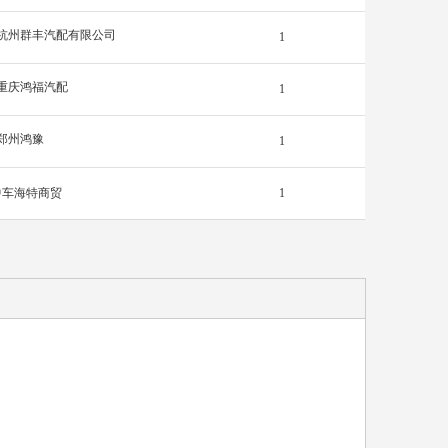
杭州群丰汽配有限公司
1
重庆鸿福汽配
1
郑州鸿豫
1
中车海特商贸
1