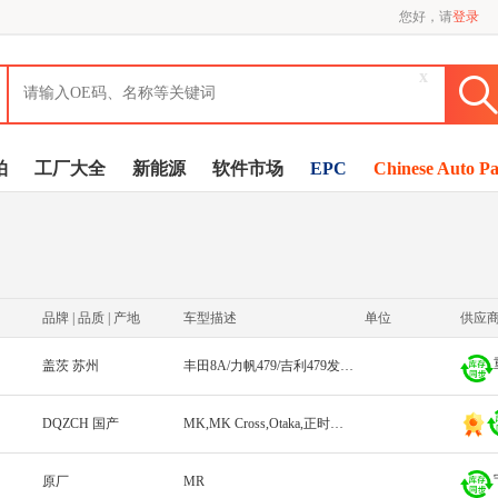
您好，请
登录
x
拍
工厂大全
新能源
软件市场
EPC
Chinese Auto Pa
品牌 | 品质 | 产地
车型描述
单位
供应
盖茨 苏州
丰田8A/力帆479/吉利479发动机/BJ415
DQZCH 国产
MK,MK Cross,Otaka,正时皮带(MR479Q、MR479QA、MR481QA)
原厂
MR