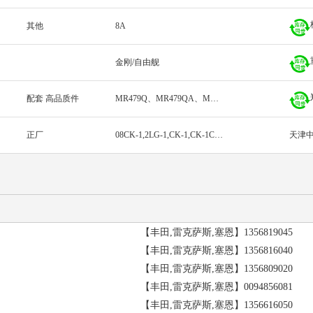
其他
8A
金刚/自由舰
配套 高品质件
MR479Q、MR479QA、MR481QA、08CK-1;2LG-1;CK-1;CK-1C;CK-1D;CK-1F;GC3;GX2;HF;HP;HS;HXUAN;HXUN;HYU;HYUE
正厂
08CK-1,2LG-1,CK-1,CK-1C,CK-1D,CK-1F,GC3,GX2,HF,HP,
天津
【丰田,雷克萨斯,塞恩】1356819045
【丰田,雷克萨斯,塞恩】1356816040
【丰田,雷克萨斯,塞恩】1356809020
【丰田,雷克萨斯,塞恩】0094856081
【丰田,雷克萨斯,塞恩】1356616050