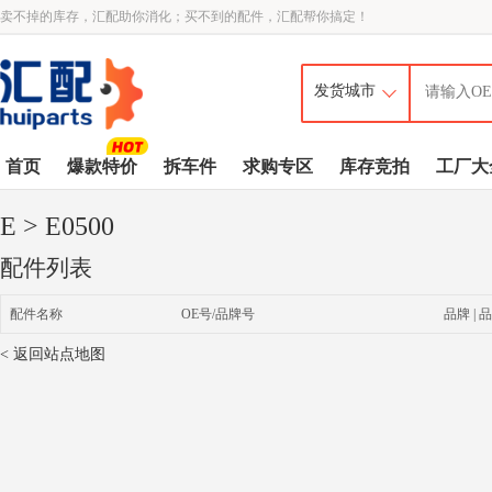
卖不掉的库存，汇配助你消化；买不到的配件，汇配帮你搞定！
首页
爆款特价
拆车件
求购专区
库存竞拍
工厂大
E
> E0500
配件列表
配件名称
OE号/品牌号
品牌 | 品
< 返回站点地图