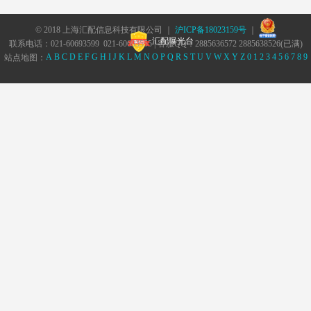
© 2018 上海汇配信息科技有限公司 ｜
沪ICP备18023159号
｜
汇配曝光台
联系电话：021-60693599 021-60693555 | 客服QQ：2885636572 2885638526(已满)
A
B
C
D
E
F
G
H
I
J
K
L
M
N
O
P
Q
R
S
T
U
V
W
X
Y
Z
0
1
2
3
4
5
6
7
8
9
站点地图：