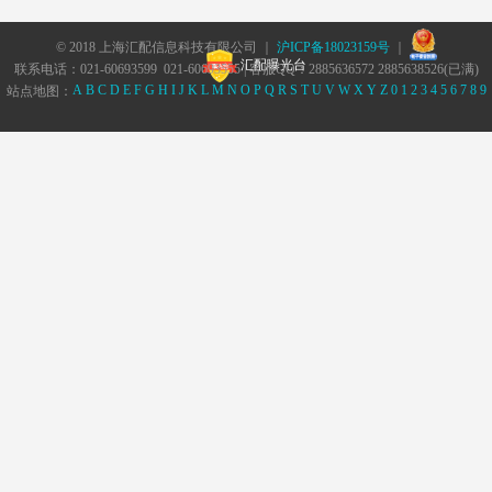
© 2018 上海汇配信息科技有限公司 ｜
沪ICP备18023159号
｜
汇配曝光台
联系电话：021-60693599 021-60693555 | 客服QQ：2885636572 2885638526(已满)
A
B
C
D
E
F
G
H
I
J
K
L
M
N
O
P
Q
R
S
T
U
V
W
X
Y
Z
0
1
2
3
4
5
6
7
8
9
站点地图：