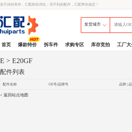
卖不掉的库存，汇配助你消化；买不到的配件，汇配帮你搞定！
首页
爆款特价
拆车件
求购专区
库存竞拍
工厂大
E
> E20GF
配件列表
配件名称
OE号/品牌号
品牌 | 品
< 返回站点地图